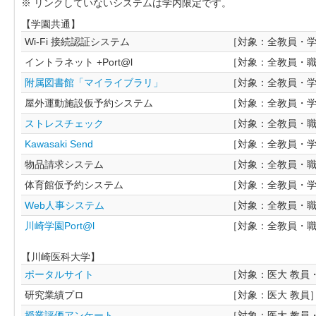
※ リンクしていないシステムは学内限定です。
【学園共通】
Wi-Fi 接続認証システム
［対象：全教員・
イントラネット +Port@l
［対象：全教員・
附属図書館「マイライブラリ」
［対象：全教員・
屋外運動施設仮予約システム
［対象：全教員・
ストレスチェック
［対象：全教員・
Kawasaki Send
［対象：全教員・
物品請求システム
［対象：全教員・
体育館仮予約システム
［対象：全教員・
Web人事システム
［対象：全教員・
川崎学園Port@l
［対象：全教員・
【川崎医科大学】
ポータルサイト
［対象：医大 教員
研究業績プロ
［対象：医大 教員
授業評価アンケート
［対象：医大 教員