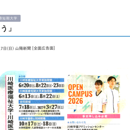
療短期大学
こう」