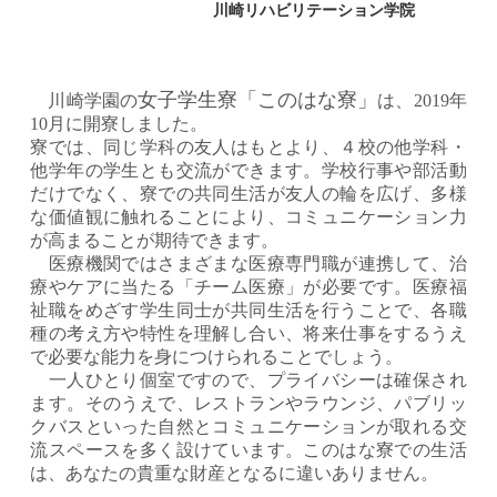
川崎リハビリテーション学院
女子学生寮「このはな寮」
川崎学園の
は、2019年
10月に開寮しました。
寮では、同じ学科の友人はもとより、４校の他学科・
他学年の学生とも交流ができます。学校行事や部活動
だけでなく、寮での共同生活が友人の輪を広げ、多様
な価値観に触れることにより、コミュニケーション力
が高まることが期待できます。
医療機関ではさまざまな医療専門職が連携して、治
療やケアに当たる「チーム医療」が必要です。医療福
祉職をめざす学生同士が共同生活を行うことで、各職
種の考え方や特性を理解し合い、将来仕事をするうえ
で必要な能力を身につけられることでしょう。
一人ひとり個室ですので、プライバシーは確保され
ます。そのうえで、レストランやラウンジ、パブリッ
クバスといった自然とコミュニケーションが取れる交
流スペースを多く設けています。このはな寮での生活
は、あなたの貴重な財産となるに違いありません。