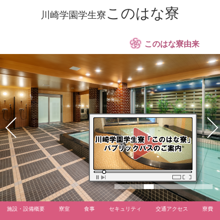
このはな寮
川崎学園学生寮
このはな寮由来
施設・設備概要
寮室
食事
セキュリティ
交通アクセス
寮費