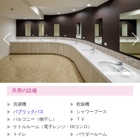
共用の設備
洗濯機
乾燥機
パブリックバス
シャワーブース
バルコニー（物干し）
ＴＶ
ケトルルーム（電子レンジ・IHコンロ）
トイレ
パウダールーム