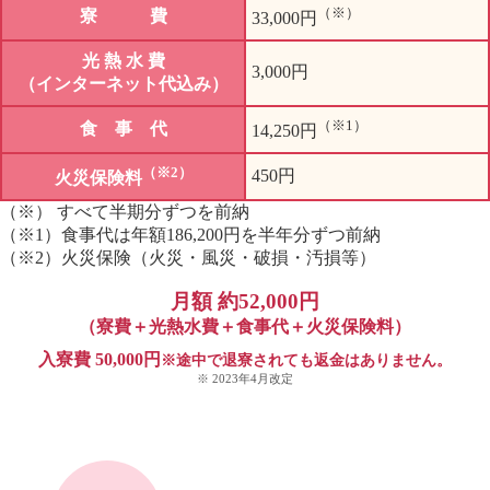
（※）
寮 費
33,000円
光 熱 水 費
3,000円
（インターネット代込み）
（※1）
食 事 代
14,250円
（※2）
450円
火災保険料
（※） すべて半期分ずつを前納
（※1）食事代は年額186,200円を半年分ずつ前納
（※2）火災保険（火災・風災・破損・汚損等）
月額 約52,000円
（寮費＋光熱水費＋食事代＋火災保険料）
入寮費 50,000円
※途中で退寮されても返金はありません。
※ 2023年4月改定