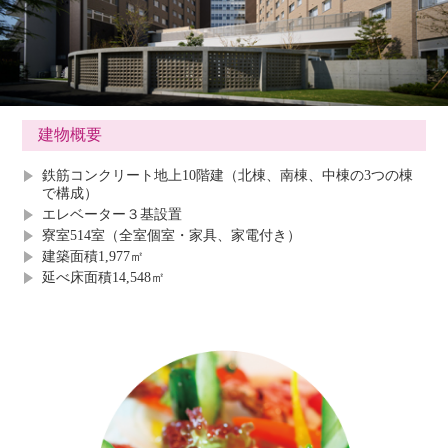
建物概要
鉄筋コンクリート地上10階建（北棟、南棟、中棟の3つの棟
で構成）
エレベーター３基設置
寮室514室（全室個室・家具、家電付き）
建築面積1,977㎡
延べ床面積14,548㎡