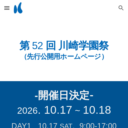
Skip to main content
Skip to navigation
第
回 川崎学園祭
52
（先行公開用ホームページ）
‐開催日決定-
. 10.1
7
10.1
8
202
6
~
DAY1 10.1
7
. 9:00-17:00
SAT