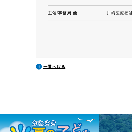
主催/事務局 他
川崎医療福
一覧へ戻る