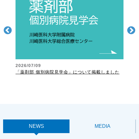
した
2026/0
2026/07/09
かわさ
「薬剤部 個別病院見学会」について掲載しました
て
NEWS
MEDIA