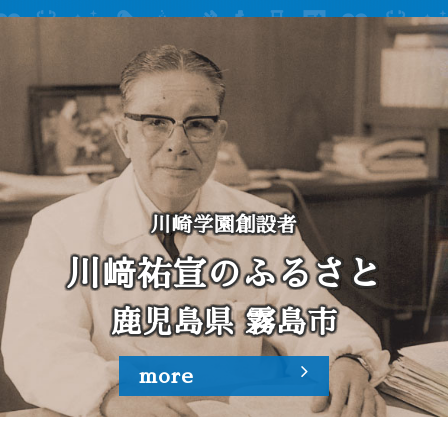
2027年度 レジデント（後期研修）募集要項［附属病
院］を掲載しました
川崎学園創設者
川﨑祐宣のふるさと
鹿児島県 霧島市
more