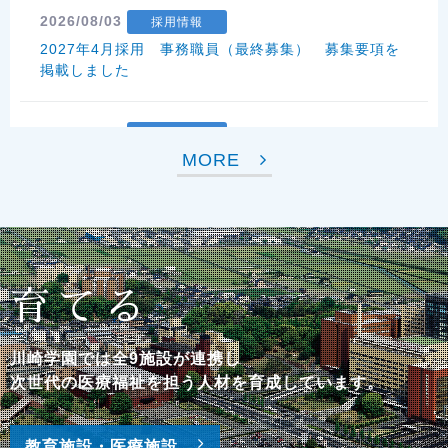
2026/08/03
採用情報
2027年4月採用 事務職員（最終募集） 募集要項を
掲載しました
2026/08/03
採用情報
MORE
事務職員募集要項（キャリア採用）を掲載しました
2026/08/03
採用情報
川崎学園 事務職員１Day職場体験のご案内
育てる
2026/08/03
お知らせ
NEW
「かわさき夏の子ども体験教室2026－ライフサイエン
川崎学園では全9施設が連携し
スのふしぎ－」開催のご連絡(8/18、8/19)[ニュースリ
次世代の医療福祉を担う人材を育成しています。
リース]
教育施設・医療施設