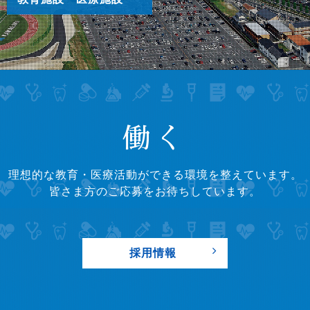
2026/07/27
セミナー・講座
川崎医療福祉大学 2026年度 医療福祉学科ソーシャル
ワークコース 公開セミナー「もしバナゲームを知って
いますか？～もしもの時に備える～」（8/26）[ニュー
スリリース]
2026/07/22
学術・教育
【研究発表】 膀胱温存化学放射線療法への抵抗性とフ
働く
ェロトーシス抑制状態との関連を明らかに ～治療が効
きにくい患者を理解する新たな手がかり～［ニュース
リリース］
理想的な教育・医療活動ができる環境を整えています。
皆さま方のご応募をお待ちしています。
2026/07/15
お知らせ
川崎医療短期大学 医療介護福祉学科 公開セミナー
「なつやすみ！来て見て体験 ワクワク 介護のすご技
採用情報
体験」（8/17） [ニュースリリース]
2026/07/10
採用情報