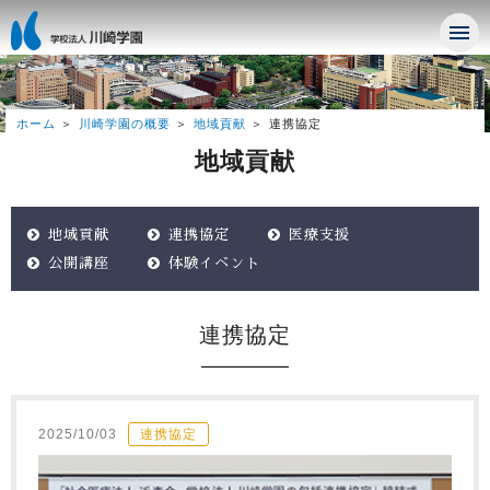
ホーム
川崎学園の概要
地域貢献
連携協定
地域貢献
地域貢献
連携協定
医療支援
公開講座
体験イベント
連携協定
2025/10/03
連携協定